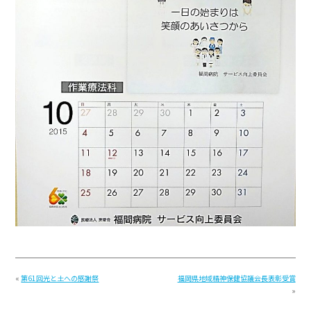
«
第61回光と土への感謝祭
福岡県地域精神保健協議会長表彰受賞
»