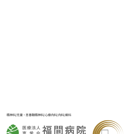
精神科/児童・思春期精神科/心療内科/内科/歯科