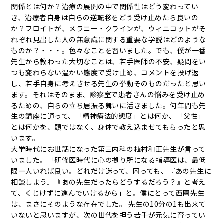
関係とは何か？治療の展開の中で関係性はどう変わってい
き、治療者自身は自らの逆転移をどう受け止めたら良いの
か？フロイトが、メラニー・クラインが、ウィニコットがそ
れぞれ見出した人の無意識に関する重要な学説はどのような
ものか？・・・。色々なことを習いました。でも、僕が一番
先生から教わった大切なことは、若手医師の不安、疑問をい
つも変わらない温かい態度で受け止め、コメントを投げ返
し、若手自身に考えさせる先生の挙動そのものだったと思い
ます。それはそのまま、診察室で患者さんの悩みを受け止め
るための、自らの立ち居振る舞いに活きました。何年間も先
生の講座に通って、「精神療法的態度」とは何か、「父性」
とは何かを、頭ではなく、身体で教え込ませてもらったと思
います。
大学時代にお世話になった第三内科の植村和正先生が言って
いました。「研修医時代に心の拠り所になる指導医は、最低
限一人いれば良い。どれだけ迷って、困っても、『あの先生に
相談しよう』『あの先生だったらどうするだろう？』と考え
て、くじけずに進んでいけるから」と。僕にとって西園先生
は、まさにそのような存在でした。 先生の10分の1も出来て
いないと思いますが、次の世代を担う若手が元気に育ってい