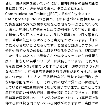
価し、信頼関係を築いていくには、精神科特有の面接技術を
身に着けていく必要があります。そのためにBasic
Communication Training(BCT)、Brief Psychiatric
Rating Scale(BPRS)の習得と、それに基づいた病棟回診、ま
た先輩医師の外来診察の陪席などを研修の一環として行って
います。経験した症例をまとめて症例検討会で発表、討議す
る機会も多く回ってきます。こうした環境の中で日々鍛えら
れ、若手の先生たちはみるみる実力をつけています。「まだ
まだ分からないことだらけです」と彼らは謙遜しますが、研
修開始当初からの成長には目を見張るものがあり、3年間終了
した先生にいたっては患者さんや病棟スタッフからの信頼も
厚く、頼もしい若手のリーダーに成長しています。 専門医研
修制度に基づき3年間のうち半年から1年（連携プログラム枠
なら1年半）、連携病院で研修を行う必要がありますが、認知
症、依存症、リエゾン、司法精神など、当院では症例数の少
ない疾患圏をカバーし、それぞれの地域で質の高い医療を行
っている病院に連携病院になって頂いています。結果として3
年間で幅広い分野の経験、修練を積むことができます。福岡
県は専攻医登録のシーリング枠が設定されており専門医を取
得するには狭き門となっている現状がありますが、当院での