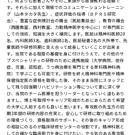
て、何よりも患者さんやそのご家族から直接教わる経験で
す。それらに加えて現場でのコミュニケーショントレーニン
グ（山本タカタ先生）、症状評価の指導（ＢＰＲＳ研究
会）、豊富な症例検討会の機会（医局集談会）、教育の機会
（西園教室、西村教室。力動精神医学を中心に）が専門医と
しての技術、知識を大きく補完します。医局は精神科医師20
名、内科医師3名、歯科医師1名、医局秘書2名の大所帯で、先
輩医師や研修同期と支え合って成長していくことが出来ま
す。当院である程度の基礎を身に付けたうえで、その他のサ
ブスペシャリティの研修のために連携施設（大学病院、依存
症、児童、認知症、うつ病治療を専門とする単科精神科病
院）で学ぶことも可能です。研修を終え精神科専門医や精神
保健指定医の資格を取得した後、そのまま当院にスタッフと
して残り回復期リハビリテーション等について更に深く学
び、当院のチーム医療を担うリーダーとなっていく道もあり
ますし、博士号取得やキャリア形成のためにあらためて希望
の大学に入局するのも良いと思います。専攻医の先生方の初
期3年間の研修内容の充実と、安心して研修に取り組めるため
の環境づくり、資格取得のサポート、その後のキャリア形成
の相談にのるのが臨床研修センターの役割です。精神科医と
しての確かな臨床能力を身に付けたい、やる気のある専攻医