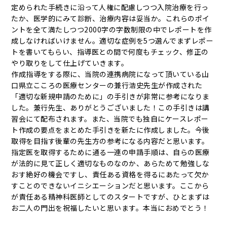
定められた手続きに沿って人権に配慮しつつ入院治療を行っ
たか、医学的にみて診断、治療内容は妥当か。これらのポイ
ントを全て満たしつつ2000字の字数制限の中でレポートを作
成しなければいけません。適切な症例を5つ選んでまずレポー
トを書いてもらい、指導医との間で何度もチェック、修正の
やり取りをして仕上げていきます。
作成指導をする際に、当院の連携病院になって頂いている山
口県立こころの医療センターの兼行浩史先生が作成された
「適切な新規申請のために」の手引きが非常に参考になりま
した。兼行先生、ありがとうございました！この手引きは講
習会にて配布されます。また、当院でも独自にケースレポー
ト作成の要点をまとめた手引きを新たに作成しました。今後
取得を目指す後輩の先生方の参考になる内容だと思います。
指定医を取得するために通る一連の申請手順は、自らの医療
が法的に見て正しく適切なものなのか、あらためて勉強しな
おす絶好の機会ですし、責任ある資格を得るにあたって欠か
すことのできないイニシエーションだと思います。ここから
が責任ある精神科医師としてのスタートですが、ひとまずは
お二人の門出を祝福したいと思います。本当におめでとう！