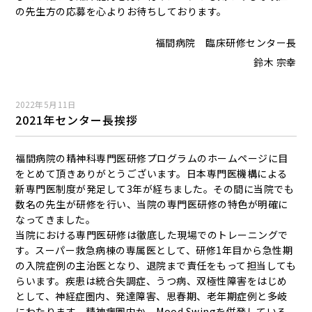
の先生方の応募を心よりお待ちしております。
福間病院 臨床研修センター長
鈴木 宗幸
2022年5月11日
2021年センター長挨拶
福間病院の精神科専門医研修プログラムのホームページに目
をとめて頂きありがとうございます。日本専門医機構による
新専門医制度が発足して3年が経ちました。その間に当院でも
数名の先生が研修を行い、当院の専門医研修の特色が明確に
なってきました。
当院における専門医研修は徹底した現場でのトレーニングで
す。スーパー救急病棟の専属医として、研修1年目から急性期
の入院症例の主治医となり、退院まで責任をもって担当しても
らいます。疾患は統合失調症、うつ病、双極性障害をはじめ
として、神経症圏内、発達障害、思春期、老年期症例と多岐
にわたります。精神病圏内か、Mood Swingを併発している