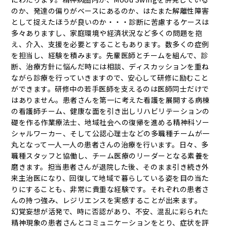
のか、発達の偏りがベースにあるのか、はたまた解離性障害
として捉えたほうが良いのか・・・診断に苦慮するケースは
多々ありますし、家庭環境や経済状況など多くの問題を抱
え、介入、支援を必要とすることもあります。数多くの症例
を担当し、経験を積みます。先輩医師とチームを組んで、診
断、治療方針に悩んだ時には相談、ディスカッションを重ね
ながら診療を行っていきますので、安心して研修に励むこと
ができます。研修中の若手医師を支えるのは医師同士だけで
はありません。患者さんを第一に考えた看護を展開する病棟
の看護師チーム、健康な面を引き出しリハビリテーションの
礎を作る作業療法士、地域社会への復帰を進める精神科ソー
シャルワーカー、そして公認心理士などの多職種チームが一
丸となって一人一人の患者さんの治療を行います。日々、多
職種スタッフと協働し、チーム医療のリーダーとなる素養を
磨きます。担当患者さんが退院した後、そのまま引き続き外
来主治医になり、回復して地域で暮らしている姿を目の当た
りにすることも、非常に貴重な経験です。それぞれの患者さ
んの持つ強み、レジリエンスを実感することが出来ます。
幻覚妄想が活発で、時に否認があり、不安、混乱に彩られた
精神現象の患者さんとコミュニケーションをとり、症状を評