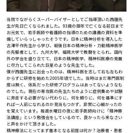
当院でながらくスーパーバイザーとしてご指導頂いた西園先
生が先日亡くなられました。93歳の御年で亡くなる前日まで
お元気で、若手医師や看護師の指導のための講義の資料を準
備していらっしゃったそうです。日本に精神分析を導入した
古澤平作先生から学び、戦後日本の精神分析・力動精神医学
の先駆者として、九州大学、福岡大学で教鞭をとられ、国内
外の学会を盛り立てて、日本の精神医学、精神科医療の発展
に尽力してこられた巨星のような先生でした。
僕が西園先生に出会ったのは、精神科医を志して右も左もわ
からずに研修を始めた2005年頃でした。当時はまだ専門医制
度は無く、体系だった研修プログラムはあってないようなも
のでした。現在の専攻医の先生たちのように症例集めや試験
に奔走する必要がない代わりに、何を頼りに、何を基準にす
れば一人前になれるのか見当もつかず、非常に心細かったの
を覚えています。毎週水曜日の夜に若手医師向けに「精神療
法講座」という勉強会をしているので、良かったら来なさい
と声をかけて頂きました。
精神療法にとってまず基本となる前提は何か？治療者・患者