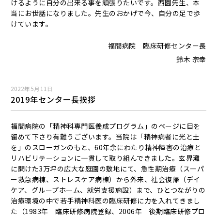
けるように自分の出来る事を頑張りたいです。西園先生、本
当にお世話になりました。先生のおかげで今、自分の足で歩
けています。
福間病院 臨床研修センター長
鈴木 宗幸
2022年5月11日
2019年センター長挨拶
福間病院の「精神科専門医養成プログラム」のページに目を
留めて下さり有難うございます。当院は「精神病者に光と土
を」のスローガンのもと、60年余にわたり精神障害の治療と
リハビリテーションに一貫して取り組んできました。玄界灘
に開けた3万坪の広大な庭園の敷地にて、急性期治療（スーパ
ー救急病棟、ストレスケア病棟）から外来、社会復帰（デイ
ケア、グループホーム、就労支援施設）まで、ひとつながりの
治療環境の中で若手精神科医の臨床研修に力を入れてきまし
た（1983年 臨床研修病院登録、2006年 後期臨床研修プロ