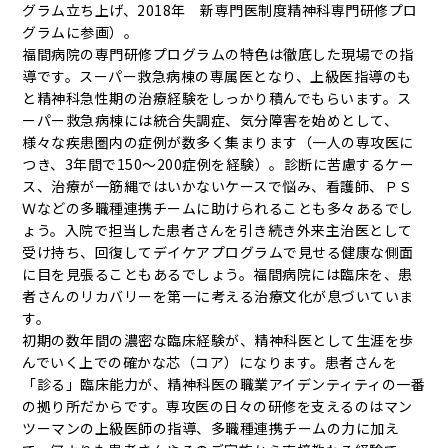
グラム立ち上げ、2018年 新専門医制度精神科専門研修プロ
グラムに参画）。
福間病院の専門研修プログラムの特色は徹底した現場での指
導です。スーパー救急病棟の専属医となり、上級医指導のも
と精神科急性期の治療経験をしっかり積んでもらいます。ス
ーパー救急病棟には統合失調症、気分障害を始めとして、
様々な疾患圏内の症例が数多く集まります（一人の専攻医に
つき、3年間で150～200症例を経験）。診断に苦慮するケー
ス、治療が一筋縄ではいかないケースで悩み、看護師、ＰＳ
Ｗなどの多職種連携チームに助けられることも多々あるでし
ょう。入院で担当した患者さんを引き続き外来主治医として
受け持ち、回復してデイケアプログラムで見せる健康な側面
に目を見張ることもあるでしょう。福間病院には臨床を、患
者さんのリカバリーを第一に考える治療文化が息づいていま
す。
初期の数年間の濃密な臨床経験が、精神科医として生涯を歩
んでいく上での確かな芯（コア）になります。患者さんを
「診る」臨床能力が、精神科医の職業アイデンティティの一番
の拠り所だからです。専攻医の日々の研修を支えるのはマン
ツーマンの上級医師の指導、多職種連携チームの力に加え